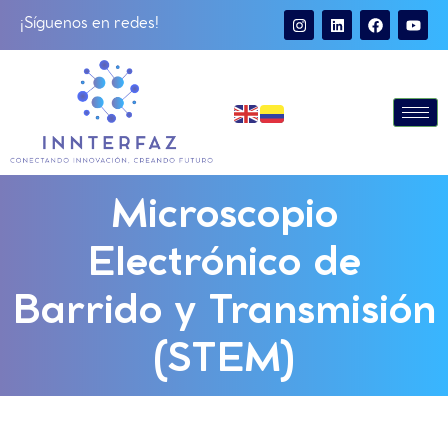
¡Síguenos en redes!
Microscopio
Electrónico de
Barrido y Transmisión
(STEM)