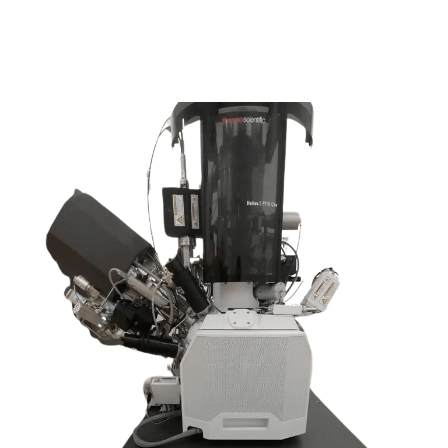
Contamos con la técnica de
microscopía electrónica de barrido y de
transmisión
Thermo Fisher Helio 5
que
permite el análisis morfológico y de
composición elemental de materiales.