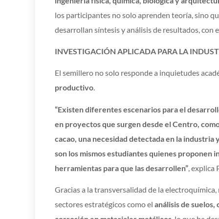
ingeniería física, química, biológica y arquitectu
los participantes no solo aprenden teoría, sino 
desarrollan síntesis y análisis de resultados, con e
INVESTIGACIÓN APLICADA PARA LA INDUST
El semillero no solo responde a inquietudes acad
productivo
.
“Existen diferentes escenarios para el desarrol
en proyectos que surgen desde el Centro, como
cacao, una necesidad detectada en la industria 
son los mismos estudiantes quienes proponen in
herramientas para que las desarrollen”
, explica
Gracias a la transversalidad de la electroquímica
sectores estratégicos como el
análisis de suelos,
corrosión en materiales metálicos
, lo que ha de