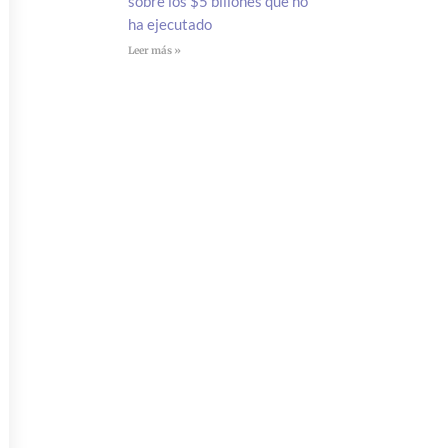
sobre los $5 billones que no
ha ejecutado
Leer más »