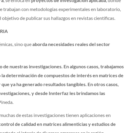
ra
, se enfoca en
proyectos de investigación aplicada
, donde
que trabajan con metodologías experimentales en laboratorio,
l objetivo de publicar sus hallazgos en revistas científicas.
RIA
émicas, sino que
aborda necesidades reales del sector
lo de nuestras investigaciones. En algunos casos, trabajamos
 la determinación de compuestos de interés en matrices de
y que ya ha generado resultados tangibles. En otros casos,
vestigaciones, y desde Innterfaz les brindamos las
 Pineda.
, muchas de estas investigaciones tienen aplicaciones en
 control de calidad en matrices alimenticias y estudios de
spertado el interés de diversas empresas en la región.