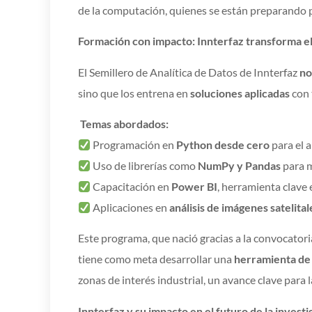
de la computación, quienes se están preparando p
Formación con impacto: Innterfaz transforma el
El Semillero de Analítica de Datos de Innterfaz
no
sino que los entrena en
soluciones aplicadas
con 
Temas abordados:
Programación en
Python desde cero
para el a
Uso de librerías como
NumPy y Pandas
para 
Capacitación en
Power BI
, herramienta clave 
Aplicaciones en
análisis de imágenes satelital
Este programa, que nació gracias a la convocator
tiene como meta desarrollar una
herramienta de 
zonas de interés industrial, un avance clave para l
Innterfaz y su impacto en el futuro de la investi