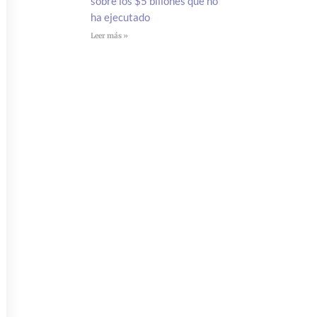
sobre los $5 billones que no
ha ejecutado
Leer más »