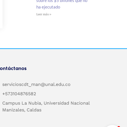
sobre los $5 billones que no
ha ejecutado
Leer más »
ontáctanos
servicioscdt_man@unal.edu.co
+573104876582
Campus La Nubia, Universidad Nacional
Manizales, Caldas